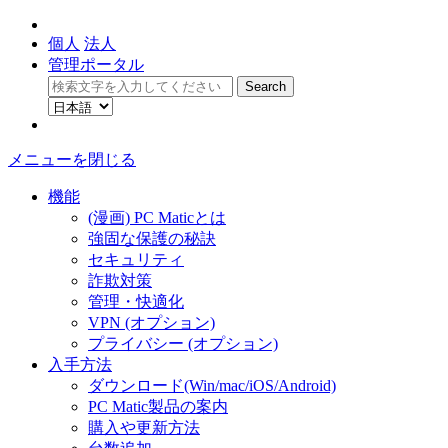
個人
法人
管理ポータル
メニューを閉じる
機能
(漫画) PC Maticとは
強固な保護の秘訣
セキュリティ
詐欺対策
管理・快適化
VPN (オプション)
プライバシー (オプション)
入手方法
ダウンロード(Win/mac/iOS/Android)
PC Matic製品の案内
購入や更新方法