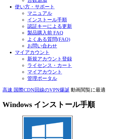
台数追加
使い方・サポート
マニュアル
インストール手順
認証キーによる更新
製品購入前 FAQ
よくある質問(FAQ)
お問い合わせ
マイアカウント
新規アカウント登録
ライセンス・カート
マイアカウント
管理ポータル
高速 国際CDN回線のVPN爆誕
動画閲覧に最適
Windows インストール手順