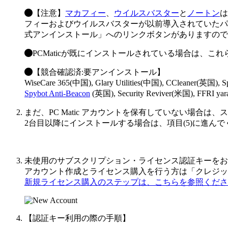
【注意】
マカフィー
、
ウイルスバスター
と
ノートン
は
フィーおよびウイルスバスターが以前導入されていたパ
式アンインストール」へのリンクボタンがありますので
PCMaticが既にインストールされている場合
は、これら
【競合確認済:要アンインストール】
WiseCare 365(中国), Glary Utilities(中国), CCleaner(英国), 
Spybot Anti-Beacon
(英国), Security Reviver(米国), FFRI ya
まだ、PC Matic アカウントを保有していない場合
2台目以降にインストールする場合は、項目(5)に進んで
未使用のサブスクリプション・ライセンス認証キーをお
アカウント作成とライセンス購入を行う方は「クレジッ
新規ライセンス購入のステップは、こちらを参照くださ
【認証キー利用の際の手順】