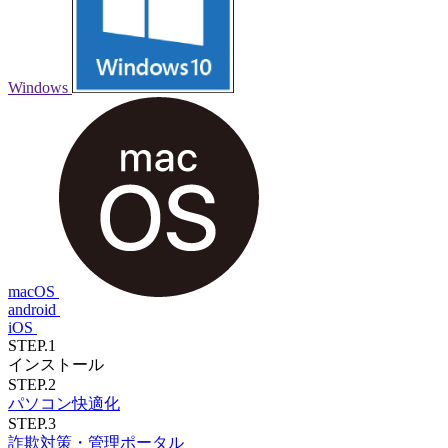
Windows
macOS
android
iOS
STEP.1
インストール
STEP.2
パソコン快適化
STEP.3
詐欺対策・管理ポータル