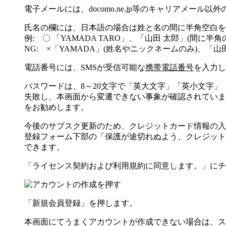
電子メール
には、docomo.ne.jp等のキャリアメー
氏名の欄
には、日本語の場合は姓と名の間に半角空白を
例: 〇 「YAMADA TARO」、「山田 太郎」(間に半角
NG: ×「YAMADA」(姓名やニックネームのみ)、「山
電話番号
には、SMSが受信可能な
携帯電話番号
を入力し
パスワード
は、8～20文字で「英大文字」「英小文字」
失敗し、本画面から変遷できない事象が確認されています
をお勧めします。
今後のサブスク更新のため、
クレジットカード情報の入
登録フォーム下部の「保護が途切れぬよう、クレジット
できます。
「ライセンス契約および利用規約に同意します。」にチ
「新規会員登録」を押します。
本画面にてうまくアカウントが作成できない場合は、ス