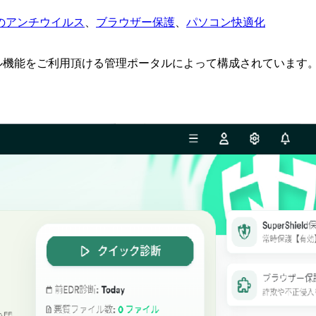
のアンチウイルス
、
ブラウザー保護
、
パソコン快適化
ル機能をご利用頂ける
管理ポータル
によって構成されています