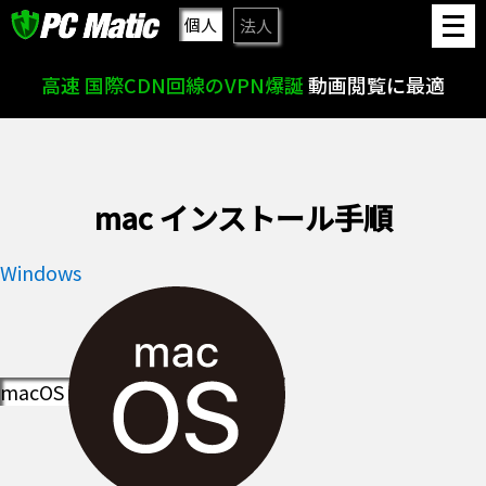
メ
個人
法人
ニュー
を
高速 国際CDN回線のVPN爆誕
動画閲覧に最適
開
く
mac インストール手順
Windows
macOS