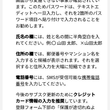
画面から変遷できない事象が確認されてい
ます。このためパスワードは、テキストエ
ディットへ一旦入力し、それを2箇所のパス
ワード項目へ貼り付けで入力されることを
お勧めします。
氏名の欄
には、姓と名の間に半角空白を入
れてください。例:〇 山田 太郎、×山田太郎
住所の欄
では、郵便番号やマンション名を
入力すると候補が表示されます。それを選
択すると住所入力を大幅に短縮できます。
電話番号
には、SMSが受信可能な
携帯電話
番号
を入力してください。
今後のサブスク更新のために
クレジット
カード情報の入力を推奨
しています。
登録フォーム下部の「保護が途切れぬよ