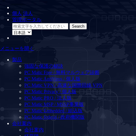
個人
法人
管理ポータル
メニューを開く
製品
強固な保護の秘訣
PC Matic Free / 無料マルウェア診断
PC Matic AntiVirus / 個人版
PC Matic VPN / 高速な国際回線 VPN
PC Matic Privacy / 個人版
PC Matic PRO / 法人版
PC Matic MSP / MSSP事業版
PC Matic Embedded / 組込版
PC Matic federal / 政府機関版
会社案内
会社案内