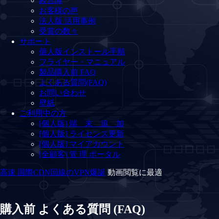
経営陣
お客様の声
法人版 活用事例
受賞の数々
サポート
個人版インストール手順
フライヤー・マニュアル
製品購入前 FAQ
よくある質問(FAQ)
お問い合わせ
壁紙
ご利用中の方
[個人版] 端 末 追 加
[個人版] ライセンス更新
[個人版] マイアカウント
[全顧客] 管 理 ポータル
高速 国際CDN回線のVPN爆誕
動画閲覧に最適
購入前 よくある質問 (FAQ)