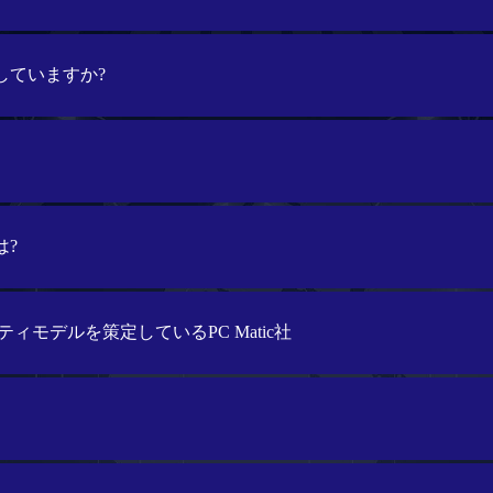
開していますか?
は?
ィモデルを策定しているPC Matic社