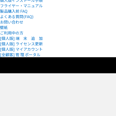
個人版インストール手順
フライヤー・マニュアル
製品購入前 FAQ
よくある質問(FAQ)
お問い合わせ
壁紙
ご利用中の方
[個人版] 端 末 追 加
[個人版] ライセンス更新
[個人版] マイアカウント
[全顧客] 管 理 ポータル