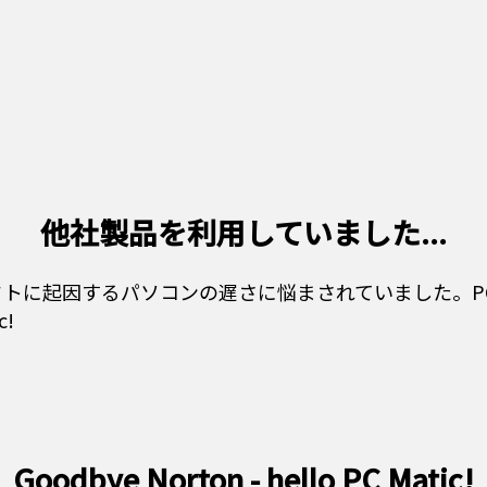
他社製品を利用していました...
に起因するパソコンの遅さに悩まされていました。PC 
c!
Goodbye Norton - hello PC Matic!