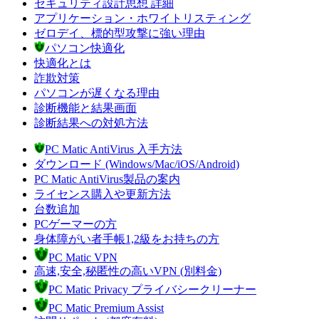
セキュリティ設計思想 詳細
アプリケーション・ホワイトリスティング
ゼロデイ、標的型攻撃に強い理由
パソコン快適化
快適化とは
詐欺対策
パソコンが遅くなる理由
診断機能と結果画面
診断結果への対処方法
PC Matic AntiVirus 入手方法
ダウンロード (Windows/Mac/iOS/Android)
PC Matic AntiVirus製品の案内
ライセンス購入や更新方法
台数追加
PCゲーマーの方
身体障がい者手帳1,2級をお持ちの方
PC Matic VPN
高速,安全,秘匿性の高いVPN (別料金)
PC Matic Privacy プライバシークリーナー
PC Matic Premium Assist