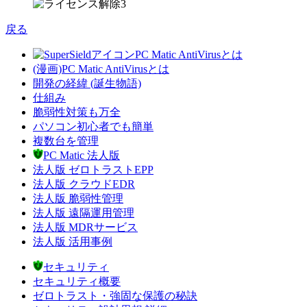
戻る
PC Matic AntiVirusとは
(漫画)PC Matic AntiVirusとは
開発の経緯 (誕生物語)
仕組み
脆弱性対策も万全
パソコン初心者でも簡単
複数台を管理
PC Matic 法人版
法人版 ゼロトラストEPP
法人版 クラウドEDR
法人版 脆弱性管理
法人版 遠隔運用管理
法人版 MDRサービス
法人版 活用事例
セキュリティ
セキュリティ概要
ゼロトラスト・強固な保護の秘訣