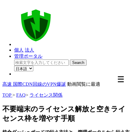
個人
法人
管理ポータル
メ
ニ
高速 国際CDN回線のVPN爆誕
動画閲覧に最適
ュ
ー
TOP
>
FAQ
>
ライセンス関係
を
開
不要端末のライセンス解放と空きライ
く
センス枠を増やす手順