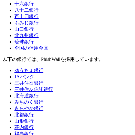
十六銀行
八十二銀行
百十四銀行
もみじ銀行
山口銀行
北九州銀行
琉球銀行
全国の信用金庫
以下の銀行では、
PhishWall
を採用しています。
ゆうちょ銀行
JAバンク
三井住友銀行
三井住友信託銀行
北海道銀行
みちのく銀行
きらやか銀行
北都銀行
山形銀行
荘内銀行
福島銀行