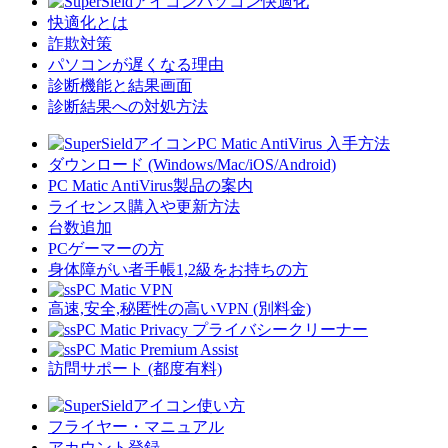
パソコン快適化
快適化とは
詐欺対策
パソコンが遅くなる理由
診断機能と結果画面
診断結果への対処方法
PC Matic AntiVirus 入手方法
ダウンロード (Windows/Mac/iOS/Android)
PC Matic AntiVirus製品の案内
ライセンス購入や更新方法
台数追加
PCゲーマーの方
身体障がい者手帳1,2級をお持ちの方
PC Matic VPN
高速,安全,秘匿性の高いVPN (別料金)
PC Matic Privacy プライバシークリーナー
PC Matic Premium Assist
訪問サポート (都度有料)
使い方
フライヤー・マニュアル
アカウント登録