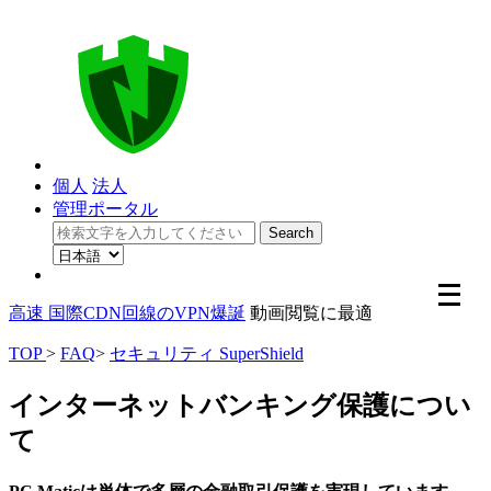
個人
法人
管理ポータル
メ
ニ
高速 国際CDN回線のVPN爆誕
動画閲覧に最適
ュ
ー
TOP
>
FAQ
>
セキュリティ SuperShield
を
開
インターネットバンキング保護につい
く
て