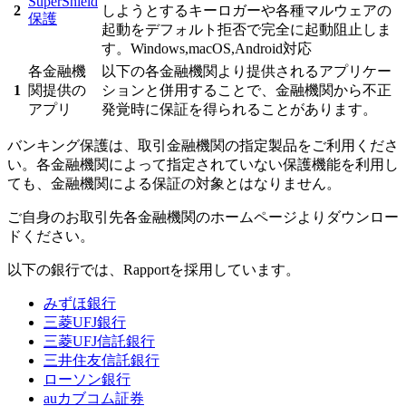
SuperShield
2
しようとするキーロガーや各種マルウェアの
保護
起動をデフォルト拒否で完全に起動阻止しま
す。Windows,macOS,Android対応
各金融機
以下の各金融機関より提供されるアプリケー
1
関提供の
ションと併用することで、金融機関から不正
アプリ
発覚時に保証を得られることがあります。
バンキング保護は、取引金融機関の指定製品をご利用くださ
い。
各金融機関によって指定されていない保護機能を利用し
ても、金融機関による保証の対象とはなりません。
ご自身のお取引先各金融機関のホームページよりダウンロー
ドください。
以下の銀行では、
Rapport
を採用しています。
みずほ銀行
三菱UFJ銀行
三菱UFJ信託銀行
三井住友信託銀行
ローソン銀行
auカブコム証券