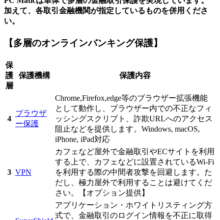
PC Maticは単体で多層の金融取引保護を実現しています。
加えて、各取引金融機関が指定しているものを併用くださ
い。
【多層のオンラインバンキング保護】
保
護
保護機構
保護内容
層
Chrome,Firefox,edge等のブラウザー拡張機能
として動作し、ブラウザー内での不正なフィ
ブラウザ
4
ッシングスクリプト、詐欺URLへのアクセス
ー保護
阻止などを提供します。Windows, macOS,
iPhone, iPad対応
カフェなど屋外で金融取引やECサイトを利用
する上で、カフェなどに設置されているWi-Fi
3
VPN
を利用する際の中間者攻撃を回避します。た
だし、極力屋外で利用することは避けてくだ
さい。【オプション提供】
アプリケーション・ホワイトリスティング方
式で、金融取引のログイン情報を不正に取得