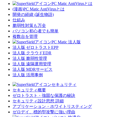
PC Matic AntiVirusとは
(漫画)PC Matic AntiVirusとは
開発の経緯 (誕生物語)
仕組み
脆弱性対策も万全
パソコン初心者でも簡単
複数台を管理
PC Matic 法人版
法人版 ゼロトラストEPP
法人版 クラウドEDR
法人版 脆弱性管理
法人版 遠隔運用管理
法人版 MDRサービス
法人版 活用事例
セキュリティ
セキュリティ概要
ゼロトラスト・強固な保護の秘訣
セキュリティ設計思想 詳細
アプリケーション・ホワイトリスティング
ゼロデイ、標的型攻撃に強い理由