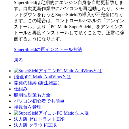
SuperShieldは定期的にエンジン自身を自動更新致しま
す。自動更新作業中にパソコンを再起動したり、シャ
ットダウンを行うとSuperShieldの導入が不完全になり
ます。この場合は、コントロールパネルの「アンイン
ストール」より「PC Matic SuperShield」をアンインス
トールと再度インストールして頂くことで、正常に稼
働するようになります。
SuperShieldの再インストール方法
戻る
PC Matic AntiVirusとは
(漫画)PC Matic AntiVirusとは
開発の経緯 (誕生物語)
仕組み
脆弱性対策も万全
パソコン初心者でも簡単
複数台を管理
PC Matic 法人版
法人版 ゼロトラストEPP
法人版 クラウドEDR