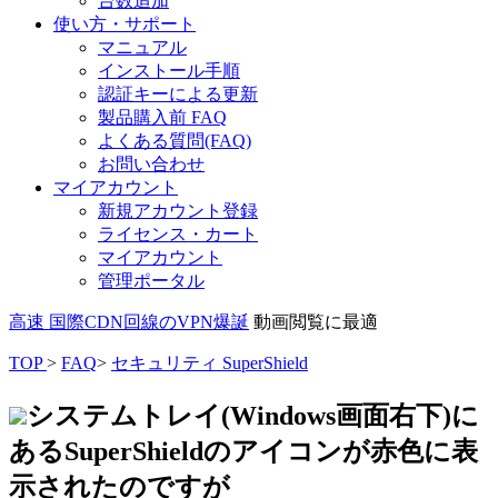
台数追加
使い方・サポート
マニュアル
インストール手順
認証キーによる更新
製品購入前 FAQ
よくある質問(FAQ)
お問い合わせ
マイアカウント
新規アカウント登録
ライセンス・カート
マイアカウント
管理ポータル
高速 国際CDN回線のVPN爆誕
動画閲覧に最適
TOP
>
FAQ
>
セキュリティ SuperShield
システムトレイ(Windows画面右下)に
あるSuperShieldのアイコンが赤色に表
示されたのですが