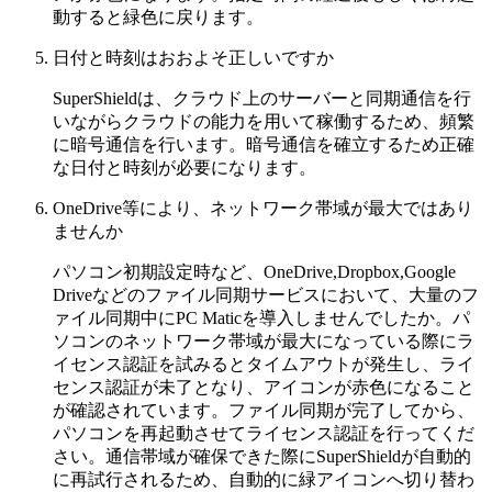
動すると緑色に戻ります。
日付と時刻はおおよそ正しいですか
SuperShieldは、クラウド上のサーバーと同期通信を行
いながらクラウドの能力を用いて稼働するため、頻繁
に暗号通信を行います。暗号通信を確立するため正確
な日付と時刻が必要になります。
OneDrive等により、ネットワーク帯域が最大ではあり
ませんか
パソコン初期設定時など、OneDrive,Dropbox,Google
Driveなどのファイル同期サービスにおいて、大量のフ
ァイル同期中にPC Maticを導入しませんでしたか。パ
ソコンのネットワーク帯域が最大になっている際にラ
イセンス認証を試みるとタイムアウトが発生し、ライ
センス認証が未了となり、アイコンが赤色になること
が確認されています。ファイル同期が完了してから、
パソコンを再起動させてライセンス認証を行ってくだ
さい。通信帯域が確保できた際にSuperShieldが自動的
に再試行されるため、自動的に緑アイコンへ切り替わ