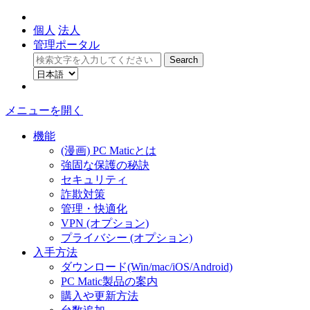
個人
法人
管理ポータル
メニューを開く
機能
(漫画) PC Maticとは
強固な保護の秘訣
セキュリティ
詐欺対策
管理・快適化
VPN (オプション)
プライバシー (オプション)
入手方法
ダウンロード(Win/mac/iOS/Android)
PC Matic製品の案内
購入や更新方法