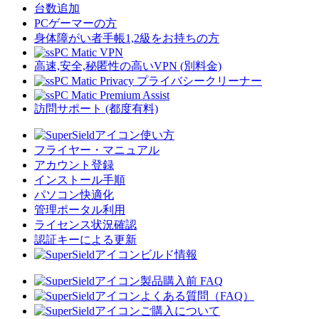
台数追加
PCゲーマーの方
身体障がい者手帳1,2級をお持ちの方
PC Matic VPN
高速,安全,秘匿性の高いVPN (別料金)
PC Matic Privacy プライバシークリーナー
PC Matic Premium Assist
訪問サポート (都度有料)
使い方
フライヤー・マニュアル
アカウント登録
インストール手順
パソコン快適化
管理ポータル利用
ライセンス状況確認
認証キーによる更新
ビルド情報
製品購入前 FAQ
よくある質問（FAQ）
ご購入について