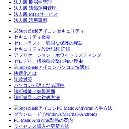
法人版 脆弱性管理
法人版 遠隔運用管理
法人版 MDRサービス
法人版 活用事例
セキュリティ
セキュリティ概要
ゼロトラスト・強固な保護の秘訣
セキュリティ設計思想 詳細
アプリケーション・ホワイトリスティング
ゼロデイ、標的型攻撃に強い理由
パソコン快適化
快適化とは
詐欺対策
パソコンが遅くなる理由
診断機能と結果画面
診断結果への対処方法
PC Matic AntiVirus 入手方法
ダウンロード (Windows/Mac/iOS/Android)
PC Matic AntiVirus製品の案内
ライセンス購入や更新方法