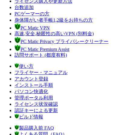
ライセンス購入や更新方法
台数追加
PCゲーマーの方
身体障がい者手帳1,2級をお持ちの方
PC Matic VPN
高速,安全,秘匿性の高いVPN (別料金)
PC Matic Privacy プライバシークリーナー
PC Matic Premium Assist
訪問サポート (都度有料)
使い方
フライヤー・マニュアル
アカウント登録
インストール手順
パソコン快適化
管理ポータル利用
ライセンス状況確認
認証キーによる更新
ビルド情報
製品購入前 FAQ
よくある質問（FAQ）