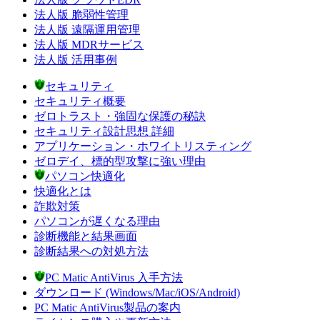
法人版 脆弱性管理
法人版 遠隔運用管理
法人版 MDRサービス
法人版 活用事例
セキュリティ
セキュリティ概要
ゼロトラスト・強固な保護の秘訣
セキュリティ設計思想 詳細
アプリケーション・ホワイトリスティング
ゼロデイ、標的型攻撃に強い理由
パソコン快適化
快適化とは
詐欺対策
パソコンが遅くなる理由
診断機能と結果画面
診断結果への対処方法
PC Matic AntiVirus 入手方法
ダウンロード (Windows/Mac/iOS/Android)
PC Matic AntiVirus製品の案内