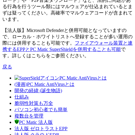
ロード」や「P2P音楽ダウンロード」など、法的に問題があ
る行為を行うツール類にはマルウェアが仕込まれているとま
ずは疑ってください。高確率でマルウェアコードが含まれて
います。
【法人版】Microsoft Defenderと併用可能となっていますの
で、ローカル・ホワイトリストへ登録することが多い運用の
際には併用することも可能です。
ファイアウォール装置と連
携するEPPとPC Matic SuperShieldを併用することも可能
で
す。詳しくはこちらをご参照ください。
戻る
PC Matic AntiVirusとは
(漫画)PC Matic AntiVirusとは
開発の経緯 (誕生物語)
仕組み
脆弱性対策も万全
パソコン初心者でも簡単
複数台を管理
PC Matic 法人版
法人版 ゼロトラストEPP
法人版 クラウドEDR