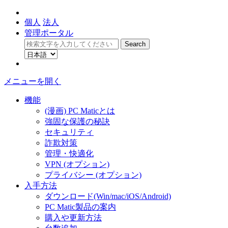
個人
法人
管理ポータル
メニューを開く
機能
(漫画) PC Maticとは
強固な保護の秘訣
セキュリティ
詐欺対策
管理・快適化
VPN (オプション)
プライバシー (オプション)
入手方法
ダウンロード(Win/mac/iOS/Android)
PC Matic製品の案内
購入や更新方法