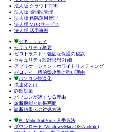
法人版 クラウドEDR
法人版 脆弱性管理
法人版 遠隔運用管理
法人版 MDRサービス
法人版 活用事例
セキュリティ
セキュリティ概要
ゼロトラスト・強固な保護の秘訣
セキュリティ設計思想 詳細
アプリケーション・ホワイトリスティング
ゼロデイ、標的型攻撃に強い理由
パソコン快適化
快適化とは
詐欺対策
パソコンが遅くなる理由
診断機能と結果画面
診断結果への対処方法
PC Matic AntiVirus 入手方法
ダウンロード (Windows/Mac/iOS/Android)