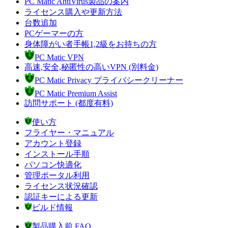
PC Matic AntiVirus製品の案内
ライセンス購入や更新方法
台数追加
PCゲーマーの方
身体障がい者手帳1,2級をお持ちの方
PC Matic VPN
高速,安全,秘匿性の高いVPN (別料金)
PC Matic Privacy プライバシークリーナー
PC Matic Premium Assist
訪問サポート (都度有料)
使い方
フライヤー・マニュアル
アカウント登録
インストール手順
パソコン快適化
管理ポータル利用
ライセンス状況確認
認証キーによる更新
ビルド情報
製品購入前 FAQ