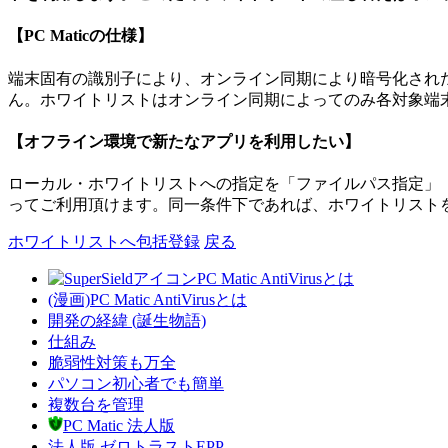
【PC Maticの仕様】
端末固有の識別子により、オンライン同期により暗号化され
ん。ホワイトリストはオンライン同期によってのみ各対象端
【オフライン環境で新たなアプリを利用したい】
ローカル・ホワイトリストへの指定を「ファイルパス指定」
ってご利用頂けます。同一条件下であれば、ホワイトリスト
ホワイトリストへ包括登録
戻る
PC Matic AntiVirusとは
(漫画)PC Matic AntiVirusとは
開発の経緯 (誕生物語)
仕組み
脆弱性対策も万全
パソコン初心者でも簡単
複数台を管理
PC Matic 法人版
法人版 ゼロトラストEPP