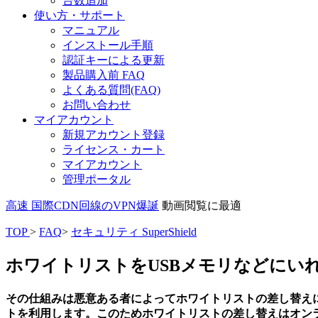
台数追加
使い方・サポート
マニュアル
インストール手順
認証キーによる更新
製品購入前 FAQ
よくある質問(FAQ)
お問い合わせ
マイアカウント
新規アカウント登録
ライセンス・カート
マイアカウント
管理ポータル
高速 国際CDN回線のVPN爆誕
動画閲覧に最適
TOP
>
FAQ
>
セキュリティ SuperShield
ホワイトリストをUSBメモリなどにい
その仕組みは悪意ある者によってホワイトリストの差し替えによ
トを利用します。このためホワイトリストの差し替えはオン