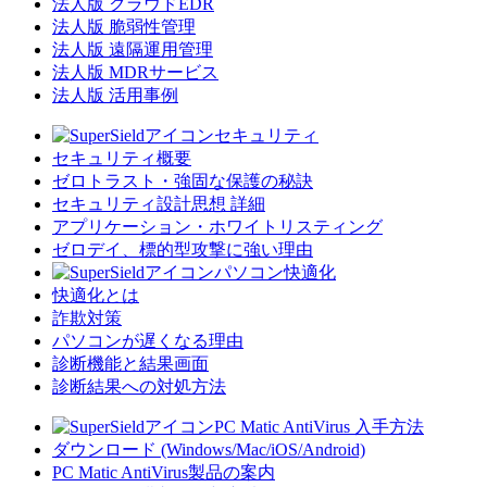
法人版 クラウドEDR
法人版 脆弱性管理
法人版 遠隔運用管理
法人版 MDRサービス
法人版 活用事例
セキュリティ
セキュリティ概要
ゼロトラスト・強固な保護の秘訣
セキュリティ設計思想 詳細
アプリケーション・ホワイトリスティング
ゼロデイ、標的型攻撃に強い理由
パソコン快適化
快適化とは
詐欺対策
パソコンが遅くなる理由
診断機能と結果画面
診断結果への対処方法
PC Matic AntiVirus 入手方法
ダウンロード (Windows/Mac/iOS/Android)
PC Matic AntiVirus製品の案内