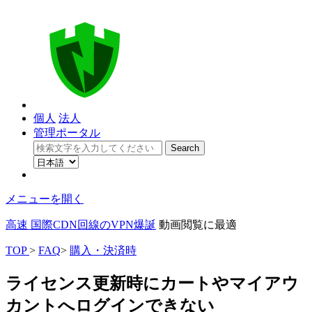
個人
法人
管理ポータル
メニューを開く
高速 国際CDN回線のVPN爆誕
動画閲覧に最適
TOP
>
FAQ
>
購入・決済時
ライセンス更新時にカートやマイアウ
カントへログインできない