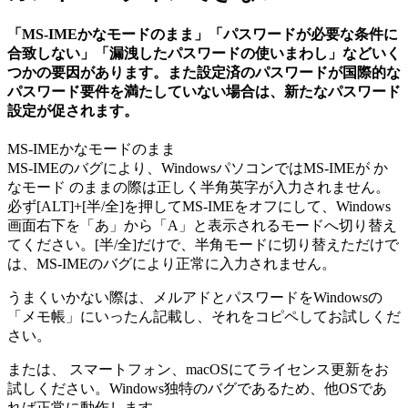
「MS-IMEかなモードのまま」「パスワードが必要な条件に
合致しない」「漏洩したパスワードの使いまわし」などいく
つかの要因があります。また設定済のパスワードが国際的な
パスワード要件を満たしていない場合は、新たなパスワード
設定が促されます。
MS-IMEかなモードのまま
MS-IMEのバグにより、WindowsパソコンではMS-IMEが か
なモード のままの際は正しく半角英字が入力されません。
必ず[ALT]+[半/全]を押してMS-IMEをオフにして、Windows
画面右下を「あ」から「A」と表示されるモードへ切り替え
てください。[半/全]だけで、半角モードに切り替えただけで
は、MS-IMEのバグにより正常に入力されません。
うまくいかない際は、メルアドとパスワードをWindowsの
「メモ帳」にいったん記載し、それをコピペしてお試しくだ
さい。
または、
スマートフォン、macOS
にてライセンス更新をお
試しください。Windows独特のバグであるため、他OSであ
れば正常に動作します。