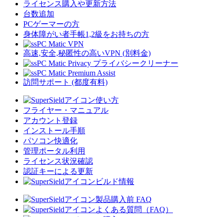
ライセンス購入や更新方法
台数追加
PCゲーマーの方
身体障がい者手帳1,2級をお持ちの方
PC Matic VPN
高速,安全,秘匿性の高いVPN (別料金)
PC Matic Privacy プライバシークリーナー
PC Matic Premium Assist
訪問サポート (都度有料)
使い方
フライヤー・マニュアル
アカウント登録
インストール手順
パソコン快適化
管理ポータル利用
ライセンス状況確認
認証キーによる更新
ビルド情報
製品購入前 FAQ
よくある質問（FAQ）