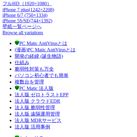
フルHD（1920×1080）
iPhone 7 plus(1242×2208)
iPhone 6/7 (750×1334)
iPhone 5S/SE(744×1392)
壁紙一覧ページへ
Browse all variations
PC Matic AntiVirusとは
(漫画)PC Matic AntiVirusとは
開発の経緯 (誕生物語)
仕組み
脆弱性対策も万全
パソコン初心者でも簡単
複数台を管理
PC Matic 法人版
法人版 ゼロトラストEPP
法人版 クラウドEDR
法人版 脆弱性管理
法人版 遠隔運用管理
法人版 MDRサービス
法人版 活用事例