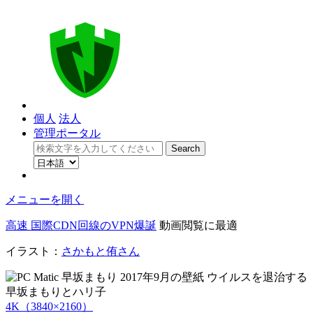
個人
法人
管理ポータル
メニューを開く
高速 国際CDN回線のVPN爆誕
動画閲覧に最適
イラスト：
さかもと侑さん
4K（3840×2160）