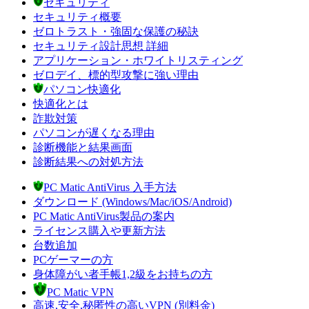
セキュリティ
セキュリティ概要
ゼロトラスト・強固な保護の秘訣
セキュリティ設計思想 詳細
アプリケーション・ホワイトリスティング
ゼロデイ、標的型攻撃に強い理由
パソコン快適化
快適化とは
詐欺対策
パソコンが遅くなる理由
診断機能と結果画面
診断結果への対処方法
PC Matic AntiVirus 入手方法
ダウンロード (Windows/Mac/iOS/Android)
PC Matic AntiVirus製品の案内
ライセンス購入や更新方法
台数追加
PCゲーマーの方
身体障がい者手帳1,2級をお持ちの方
PC Matic VPN
高速,安全,秘匿性の高いVPN (別料金)