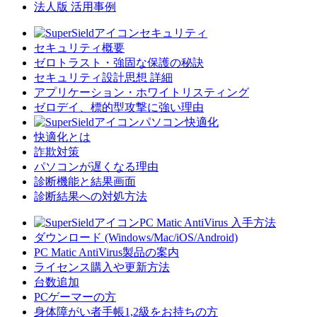
法人版 活用事例
セキュリティ
セキュリティ概要
ゼロトラスト・強固な保護の秘訣
セキュリティ設計思想 詳細
アプリケーション・ホワイトリスティング
ゼロデイ、標的型攻撃に強い理由
パソコン快適化
快適化とは
詐欺対策
パソコンが遅くなる理由
診断機能と結果画面
診断結果への対処方法
PC Matic AntiVirus 入手方法
ダウンロード (Windows/Mac/iOS/Android)
PC Matic AntiVirus製品の案内
ライセンス購入や更新方法
台数追加
PCゲーマーの方
身体障がい者手帳1,2級をお持ちの方