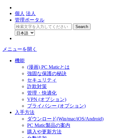
個人
法人
管理ポータル
メニューを開く
機能
(漫画) PC Maticとは
強固な保護の秘訣
セキュリティ
詐欺対策
管理・快適化
VPN (オプション)
プライバシー (オプション)
入手方法
ダウンロード(Win/mac/iOS/Android)
PC Matic製品の案内
購入や更新方法