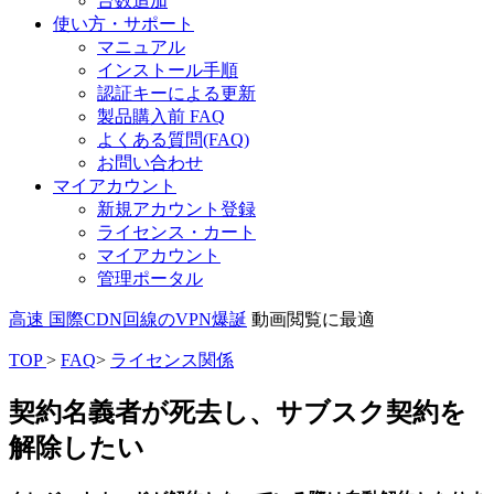
台数追加
使い方・サポート
マニュアル
インストール手順
認証キーによる更新
製品購入前 FAQ
よくある質問(FAQ)
お問い合わせ
マイアカウント
新規アカウント登録
ライセンス・カート
マイアカウント
管理ポータル
高速 国際CDN回線のVPN爆誕
動画閲覧に最適
TOP
>
FAQ
>
ライセンス関係
契約名義者が死去し、サブスク契約を
解除したい