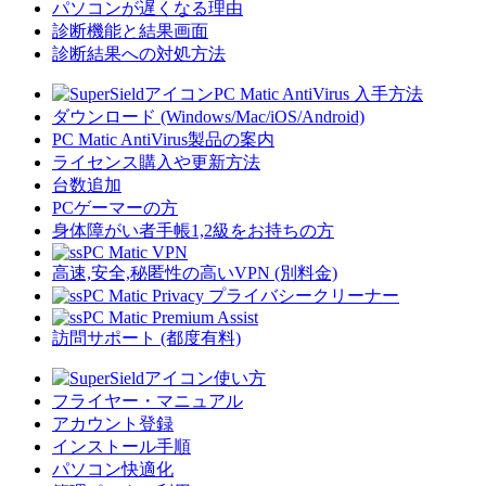
パソコンが遅くなる理由
診断機能と結果画面
診断結果への対処方法
PC Matic AntiVirus 入手方法
ダウンロード (Windows/Mac/iOS/Android)
PC Matic AntiVirus製品の案内
ライセンス購入や更新方法
台数追加
PCゲーマーの方
身体障がい者手帳1,2級をお持ちの方
PC Matic VPN
高速,安全,秘匿性の高いVPN (別料金)
PC Matic Privacy プライバシークリーナー
PC Matic Premium Assist
訪問サポート (都度有料)
使い方
フライヤー・マニュアル
アカウント登録
インストール手順
パソコン快適化