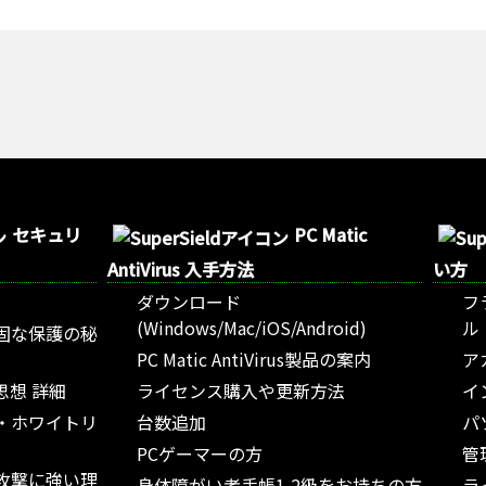
セキュリ
PC Matic
AntiVirus 入手方法
い方
ダウンロード
フ
(Windows/Mac/iOS/Android)
ル
固な保護の秘
PC Matic AntiVirus製品の案内
ア
思想 詳細
ライセンス購入や更新方法
イ
・ホワイトリ
台数追加
パ
PCゲーマーの方
管
攻撃に強い理
身体障がい者手帳1,2級をお持ちの方
ラ