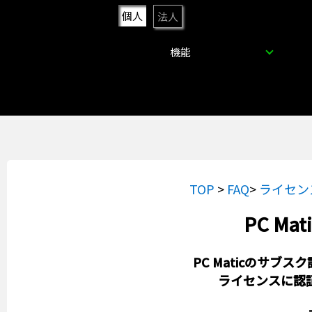
個人
法人
機能
TOP
>
FAQ
>
ライセン
PC M
PC Maticのサ
ライセンスに認