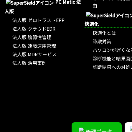
PC Matic 法
由
人版
法人版 ゼロトラストEPP
快適化
法人版 クラウドEDR
快適化とは
法人版 脆弱性管理
詐欺対策
法人版 遠隔運用管理
パソコンが遅くな
法人版 MDRサービス
診断機能と結果画
法人版 活用事例
診断結果への対処