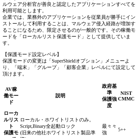
ルウェア分析官が善良と認定したアプリケーションすべてを
利用可能とします。
企業では、業務外のアプリケーションを従業員が勝手にイン
ストールして利用することは、マルウェア侵入経路が増加す
ることになるため、限定させるのが一般的です。その稼働モ
ードを「ローカルリスト保護モード」として提供していま
す。
【保護モード設定レベル】
保護モードの変更は「SuperShieldオプション」メニューよ
り、「端末」「グループ」「顧客企業」レベルにて設定して
頂けます。
政府基
AV稼
準
NIST
働モー
説明
CMMC
保護強
ド
度
ローカ
ルリス
ローカル・ホワイトリストのみ。
ト
Script,Binary全起動ロック
最々々
5++
保護モ
(旧来の他社ホワイトリスト製品準
強