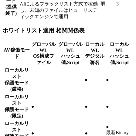
ード
AIによるブラックリスト方式で稼働
弱
3
(提供
し、未知のファイルはヒューリステ
終了)
ィックエンジンで運用
ホワイトリスト適用 相関関係表
グローバル
グローバル
ローカル
ローカル
AV稼働モー
WL
WL
WL
WL
OS構成フ
ハッシュ
デジタル
ハッシュ
ド
ァイル
値,Script
署名
値,Script
ローカルリ
スト
●
●
保護モード
(厳格)
ローカルリ
スト
●
●
●
保護モード
(限定)
ローカルリ
●
スト
最新Binary
●
●