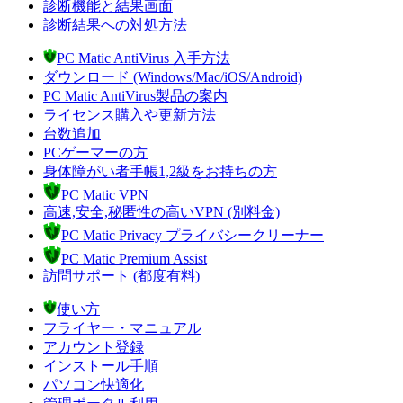
診断機能と結果画面
診断結果への対処方法
PC Matic AntiVirus 入手方法
ダウンロード (Windows/Mac/iOS/Android)
PC Matic AntiVirus製品の案内
ライセンス購入や更新方法
台数追加
PCゲーマーの方
身体障がい者手帳1,2級をお持ちの方
PC Matic VPN
高速,安全,秘匿性の高いVPN (別料金)
PC Matic Privacy プライバシークリーナー
PC Matic Premium Assist
訪問サポート (都度有料)
使い方
フライヤー・マニュアル
アカウント登録
インストール手順
パソコン快適化