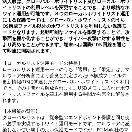
法人版は、グローバル・ホワイトリスト及びローカル・ホワ
イトリストの利用レベルを変更することでき、より厳格なホ
ワイト運用が可能です。３つのローカルホワイトリスト運用
による保護モードは、グローバル・ホワイトリストのうち
OS構成ファイル以外のホワイトリストを利用しない保護モ
ードとなります。起動可能なファイルを限定することで、攻
撃面を極小化することができ、サイバー攻撃に対する耐性を
より高めることができます。端末へは国際CDN回線を通じ
て即座に同期されます。
【ローカルリスト運用モードの特長】
ローカルリスト運用モードのうち『適用』と『限定』は、マ
ルウェア分析官により善良と判定されたOS構成ファイルの
更新情報(OSに関連したグローバル・ホワイトリスト)を利用
でき、その手間から解放されます。USBメモリに入れたホワ
イトリストファイルを端末へ適用する手間から完全に解放さ
れます。
【本機能の背景】
グローバルリストは、従来型のエンドポイント保護と同じ使
い勝手を実現するホワイト運用モードです。マルウェアに感
染しない使い勝手のよい保護モードですが、PC Matic社のマ