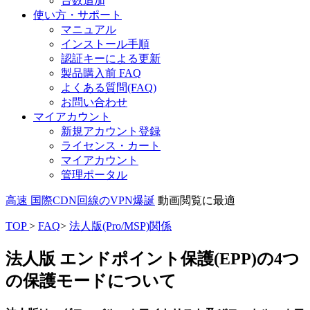
台数追加
使い方・サポート
マニュアル
インストール手順
認証キーによる更新
製品購入前 FAQ
よくある質問(FAQ)
お問い合わせ
マイアカウント
新規アカウント登録
ライセンス・カート
マイアカウント
管理ポータル
高速 国際CDN回線のVPN爆誕
動画閲覧に最適
TOP
>
FAQ
>
法人版(Pro/MSP)関係
法人版 エンドポイント保護(EPP)の4つ
の保護モードについて