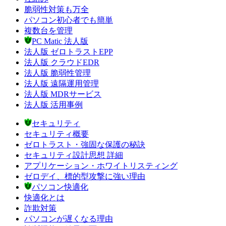
脆弱性対策も万全
パソコン初心者でも簡単
複数台を管理
PC Matic 法人版
法人版 ゼロトラストEPP
法人版 クラウドEDR
法人版 脆弱性管理
法人版 遠隔運用管理
法人版 MDRサービス
法人版 活用事例
セキュリティ
セキュリティ概要
ゼロトラスト・強固な保護の秘訣
セキュリティ設計思想 詳細
アプリケーション・ホワイトリスティング
ゼロデイ、標的型攻撃に強い理由
パソコン快適化
快適化とは
詐欺対策
パソコンが遅くなる理由