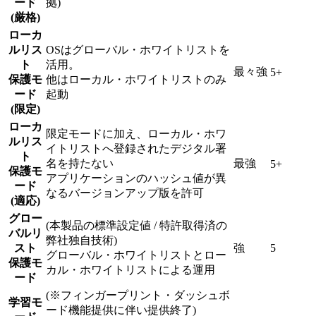
ード
拠)
(厳格)
ローカ
ルリス
OSはグローバル・ホワイトリストを
ト
活用。
最々強
5+
保護モ
他はローカル・ホワイトリストのみ
ード
起動
(限定)
ローカ
限定モードに加え、ローカル・ホワ
ルリス
イトリストへ登録されたデジタル署
ト
名を持たない
最強
5+
保護モ
アプリケーションのハッシュ値が異
ード
なるバージョンアップ版を許可
(適応)
グロー
(本製品の標準設定値 / 特許取得済の
バルリ
弊社独自技術)
スト
強
5
グローバル・ホワイトリストとロー
保護モ
カル・ホワイトリストによる運用
ード
(※フィンガープリント・ダッシュボ
学習モ
ード機能提供に伴い提供終了)