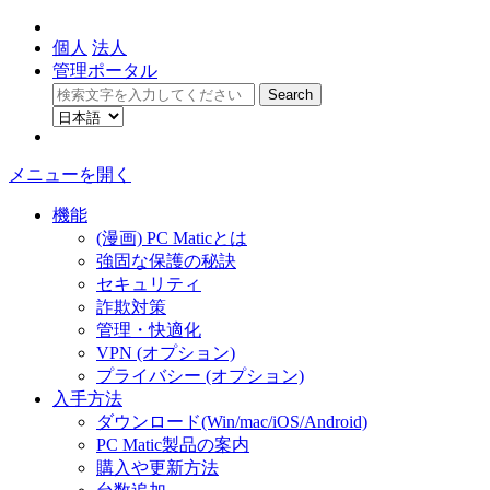
個人
法人
管理ポータル
メニューを開く
機能
(漫画) PC Maticとは
強固な保護の秘訣
セキュリティ
詐欺対策
管理・快適化
VPN (オプション)
プライバシー (オプション)
入手方法
ダウンロード(Win/mac/iOS/Android)
PC Matic製品の案内
購入や更新方法