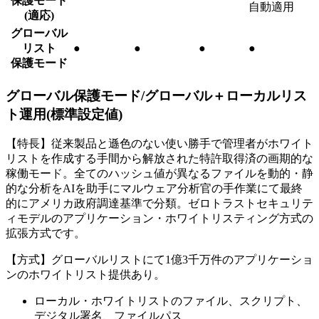
保護モード
自動適用
(適応)
グローバル
リスト
●
●
●
●
保護モード
グローバル保護モード/グローバル＋ローカルリス
ト運用(標準設定値)
【特長】従来製品と遜色のない使い勝手で管理者がホワイト
リストを作成する手間から解放された特許取得済の画期的な
稼働モード。全てのハッシュ値が異なるファイルを動的・静
的な分析をAIを助手にマルウェア分析官の手作業にて最終
的にアメリカ政府調達基準で分類。ゼロトラストセキュリテ
ィモデルのアプリケーション・ホワイトリスティング方式の
拡張方式です。
【方式】グローバルリストにて1億3千万件のアプリケーショ
ンのホワイトリスト提供あり。
ローカル・ホワイトリストのファイル、スクリプト、
デジタル署名、ファイルパス