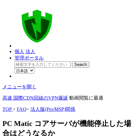
個人
法人
管理ポータル
メニューを開く
高速 国際CDN回線のVPN爆誕
動画閲覧に最適
TOP
>
FAQ
>
法人版(Pro/MSP)関係
PC Matic コアサーバが機能停止した場
合はどうなるか