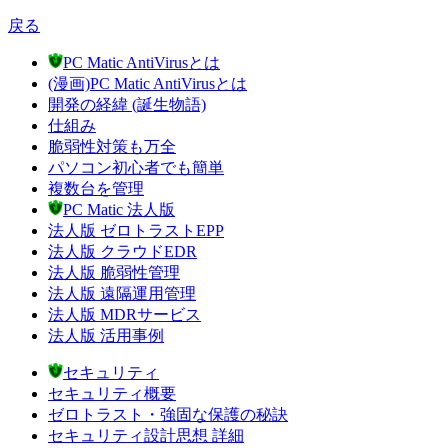
戻る
PC Matic AntiVirusとは
(漫画)PC Matic AntiVirusとは
開発の経緯 (誕生物語)
仕組み
脆弱性対策も万全
パソコン初心者でも簡単
複数台を管理
PC Matic 法人版
法人版 ゼロトラストEPP
法人版 クラウドEDR
法人版 脆弱性管理
法人版 遠隔運用管理
法人版 MDRサービス
法人版 活用事例
セキュリティ
セキュリティ概要
ゼロトラスト・強固な保護の秘訣
セキュリティ設計思想 詳細