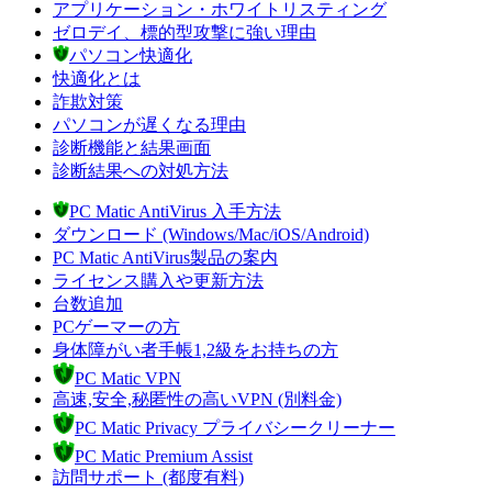
アプリケーション・ホワイトリスティング
ゼロデイ、標的型攻撃に強い理由
パソコン快適化
快適化とは
詐欺対策
パソコンが遅くなる理由
診断機能と結果画面
診断結果への対処方法
PC Matic AntiVirus 入手方法
ダウンロード (Windows/Mac/iOS/Android)
PC Matic AntiVirus製品の案内
ライセンス購入や更新方法
台数追加
PCゲーマーの方
身体障がい者手帳1,2級をお持ちの方
PC Matic VPN
高速,安全,秘匿性の高いVPN (別料金)
PC Matic Privacy プライバシークリーナー
PC Matic Premium Assist
訪問サポート (都度有料)