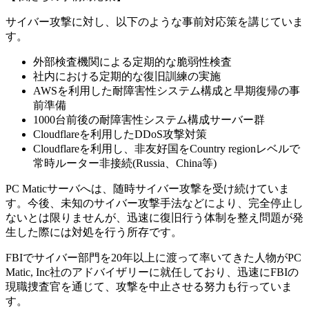
サイバー攻撃に対し、以下のような事前対応策を講じていま
す。
外部検査機関による定期的な脆弱性検査
社内における定期的な復旧訓練の実施
AWSを利用した耐障害性システム構成と早期復帰の事
前準備
1000台前後の耐障害性システム構成サーバー群
Cloudflareを利用したDDoS攻撃対策
Cloudflareを利用し、非友好国をCountry regionレベルで
常時ルーター非接続(Russia、China等)
PC Maticサーバへは、随時サイバー攻撃を受け続けていま
す。今後、未知のサイバー攻撃手法などにより、完全停止し
ないとは限りませんが、迅速に復旧行う体制を整え問題が発
生した際には対処を行う所存です。
FBIでサイバー部門を20年以上に渡って率いてきた人物がPC
Matic, Inc社のアドバイザリーに就任しており、迅速にFBIの
現職捜査官を通じて、攻撃を中止させる努力も行っていま
す。