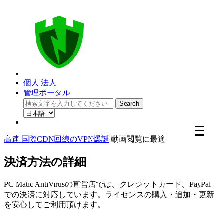
個人
法人
管理ポータル
メ
ニ
高速 国際CDN回線のVPN爆誕
動画閲覧に最適
ュ
ー
決済方法の詳細
を
開
PC Matic AntiVirusの直営店では、クレジットカード、PayPal
く
での決済に対応しています。ライセンスの購入・追加・更新
を安心してご利用頂けます。