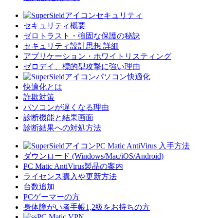
セキュリティ
セキュリティ概要
ゼロトラスト・強固な保護の秘訣
セキュリティ設計思想 詳細
アプリケーション・ホワイトリスティング
ゼロデイ、標的型攻撃に強い理由
パソコン快適化
快適化とは
詐欺対策
パソコンが遅くなる理由
診断機能と結果画面
診断結果への対処方法
PC Matic AntiVirus 入手方法
ダウンロード (Windows/Mac/iOS/Android)
PC Matic AntiVirus製品の案内
ライセンス購入や更新方法
台数追加
PCゲーマーの方
身体障がい者手帳1,2級をお持ちの方
PC Matic VPN