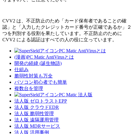
CVV2 は、不正防止のため「カード保有者であることの確
認」と「入力したクレジットカード番号が正確であるか」２
つを判別する役割を果たしています。不正防止のために
CVV2 による認証はすべての人の役に立っています。
PC Matic AntiVirusとは
(漫画)PC Matic AntiVirusとは
開発の経緯 (誕生物語)
仕組み
脆弱性対策も万全
パソコン初心者でも簡単
複数台を管理
PC Matic 法人版
法人版 ゼロトラストEPP
法人版 クラウドEDR
法人版 脆弱性管理
法人版 遠隔運用管理
法人版 MDRサービス
法人版 活用事例