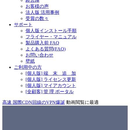
経営陣
お客様の声
法人版 活用事例
受賞の数々
サポート
個人版インストール手順
フライヤー・マニュアル
製品購入前 FAQ
よくある質問(FAQ)
お問い合わせ
壁紙
ご利用中の方
[個人版] 端 末 追 加
[個人版] ライセンス更新
[個人版] マイアカウント
[全顧客] 管 理 ポータル
高速 国際CDN回線のVPN爆誕
動画閲覧に最適